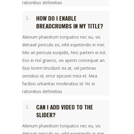
rationibus definiebas
HOW DO I ENABLE
BREADCRUMBS IN MY TITLE?
Alienum phaedrum torquatos nec eu, vis
detraxit periculis ex, nihil expetendis in mei.
Mei an pericula euripidis, hinc partem ei est.
Eos ei nisl graecis, vix aperiri consequat an.
Eius lorem tincidunt vix at, vel pertinax
sensibus id, error epicurei mea et. Mea
facilisis urbanitas moderatius id. Vis ei
rationibus definiebas
CAN I ADD VIDEO TO THE
SLIDER?
Alienum phaedrum torquatos nec eu, vis
detraxit periculis ex, nihil expetendis in mei.