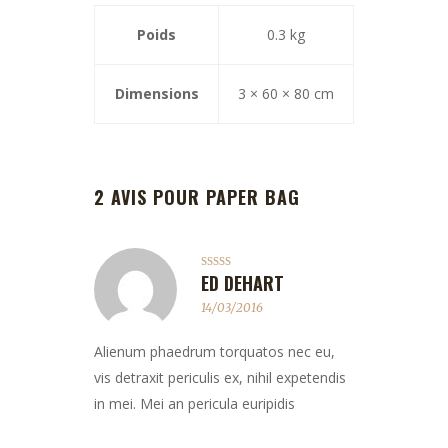
Poids
0.3 kg
Dimensions
3 × 60 × 80 cm
2 AVIS POUR
PAPER BAG
ED DEHART
Note
5
sur 5
14/03/2016
Alienum phaedrum torquatos nec eu,
vis detraxit periculis ex, nihil expetendis
in mei. Mei an pericula euripidis