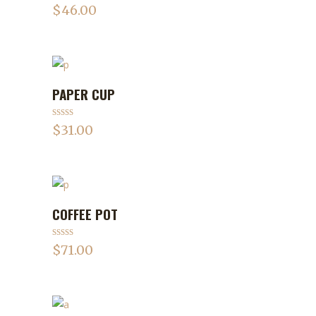
Note
$
46.00
3.50
sur
5
PAPER CUP
ADD TO CART
Note
4.00
$
31.00
sur 5
COFFEE POT
ADD TO CART
Note
4.00
$
71.00
sur 5