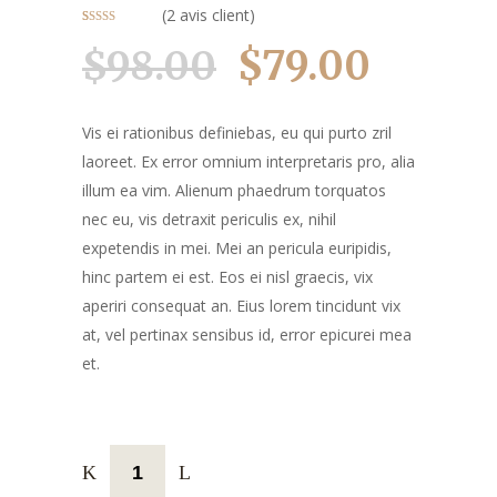
(
2
avis client)
Noté
2
4.50
sur 5 basé
$
79.00
$
98.00
sur
Le
Le
notations
client
prix
prix
initial
actuel
Vis ei rationibus definiebas, eu qui purto zril
était :
est :
laoreet. Ex error omnium interpretaris pro, alia
$98.00.
$79.00.
illum ea vim. Alienum phaedrum torquatos
nec eu, vis detraxit periculis ex, nihil
expetendis in mei. Mei an pericula euripidis,
hinc partem ei est. Eos ei nisl graecis, vix
aperiri consequat an. Eius lorem tincidunt vix
at, vel pertinax sensibus id, error epicurei mea
et.