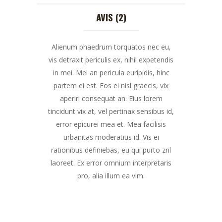
AVIS (2)
Alienum phaedrum torquatos nec eu,
vis detraxit periculis ex, nihil expetendis
in mei. Mei an pericula euripidis, hinc
partem ei est. Eos ei nisl graecis, vix
aperiri consequat an. Eius lorem
tincidunt vix at, vel pertinax sensibus id,
error epicurei mea et. Mea facilisis
urbanitas moderatius id. Vis ei
rationibus definiebas, eu qui purto zril
laoreet. Ex error omnium interpretaris
pro, alia illum ea vim.