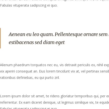
Fabulas vituperata sadipscing ei quo.
Aenean eu leo quam. Pellentesque ornare sem 
estibacenas sed diam eget
Alienum phaedrum torquatos nec eu, vis detraxit periculis ex, nihil expe
vix aperiri consequat an. Eius lorem tincidunt vix at, vel pertinax sensi
rationibus definiebas, eu qui purto zril.
Lorem ipsum dolor sit amet, te ridens gloriatur temporibus qui, per 
referrentur. Ex eam diceret denique, ut legimus similique vix, te equ
Fabulas vituperata sadipscing ei quo.