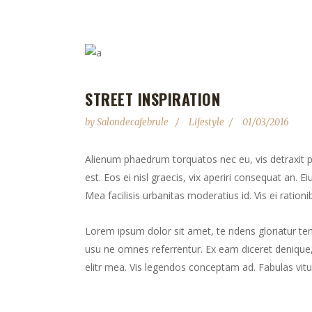
STREET INSPIRATION
by
Salondecafebrule
Lifestyle
01/03/2016
Alienum phaedrum torquatos nec eu, vis detraxit peri
est. Eos ei nisl graecis, vix aperiri consequat an. Ei
Mea facilisis urbanitas moderatius id. Vis ei rationib
Lorem ipsum dolor sit amet, te ridens gloriatur te
usu ne omnes referrentur. Ex eam diceret denique, 
elitr mea. Vis legendos conceptam ad. Fabulas vitu