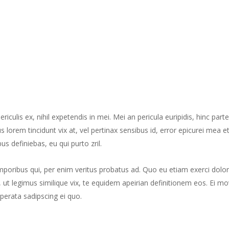
culis ex, nihil expetendis in mei. Mei an pericula euripidis, hinc part
us lorem tincidunt vix at, vel pertinax sensibus id, error epicurei mea et
us definiebas, eu qui purto zril.
mporibus qui, per enim veritus probatus ad. Quo eu etiam exerci dolor
ut legimus similique vix, te equidem apeirian definitionem eos. Ei mo
perata sadipscing ei quo.