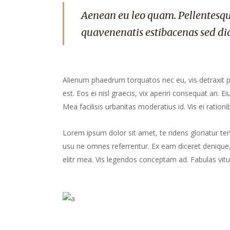
Aenean eu leo quam. Pellentesqu
quavenenatis estibacenas sed di
Alienum phaedrum torquatos nec eu, vis detraxit peri
est. Eos ei nisl graecis, vix aperiri consequat an. Ei
Mea facilisis urbanitas moderatius id. Vis ei rationib
Lorem ipsum dolor sit amet, te ridens gloriatur te
usu ne omnes referrentur. Ex eam diceret denique, 
elitr mea. Vis legendos conceptam ad. Fabulas vitu