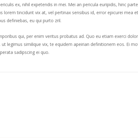
culis ex, nihil expetendis in mei. Mei an pericula euripidis, hinc part
us lorem tincidunt vix at, vel pertinax sensibus id, error epicurei mea et
us definiebas, eu qui purto zril.
mporibus qui, per enim veritus probatus ad. Quo eu etiam exerci dolor
ut legimus similique vix, te equidem apeirian definitionem eos. Ei mo
perata sadipscing ei quo.