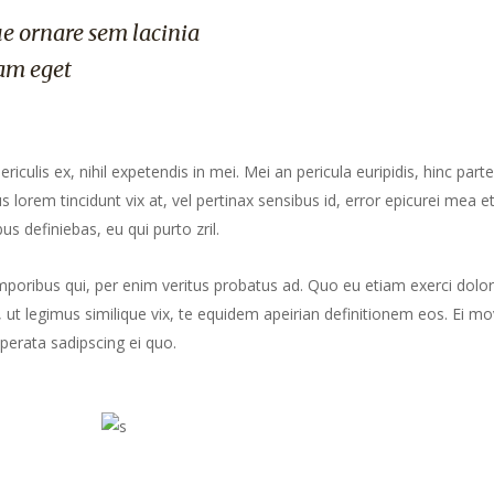
e ornare sem lacinia
am eget
culis ex, nihil expetendis in mei. Mei an pericula euripidis, hinc part
us lorem tincidunt vix at, vel pertinax sensibus id, error epicurei mea et
us definiebas, eu qui purto zril.
mporibus qui, per enim veritus probatus ad. Quo eu etiam exerci dolor
ut legimus similique vix, te equidem apeirian definitionem eos. Ei mo
perata sadipscing ei quo.