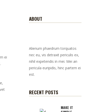
ABOUT
Alienum phaedrum torquatos
nec eu, vis detraxit periculis ex,
em ei
nihil expetendis in mei. Mei an
.
pericula euripidis, hinc partem ei
est.
e,
vet
RECENT POSTS
MAKE IT
SIMPLE