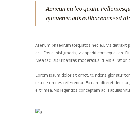
Aenean eu leo quam. Pellentesqu
quavenenatis estibacenas sed di
Alienum phaedrum torquatos nec eu, vis detraxit peri
est. Eos ei nisl graecis, vix aperiri consequat an. Ei
Mea facilisis urbanitas moderatius id. Vis ei rationib
Lorem ipsum dolor sit amet, te ridens gloriatur te
usu ne omnes referrentur. Ex eam diceret denique, 
elitr mea. Vis legendos conceptam ad. Fabulas vitu