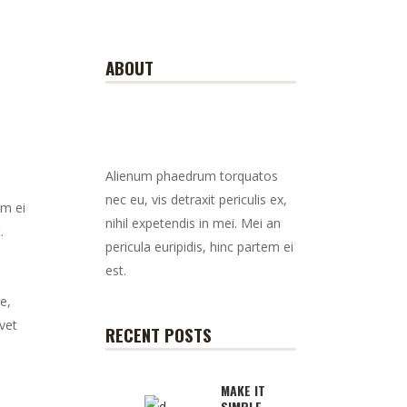
ABOUT
Alienum phaedrum torquatos
nec eu, vis detraxit periculis ex,
em ei
nihil expetendis in mei. Mei an
.
pericula euripidis, hinc partem ei
est.
e,
vet
RECENT POSTS
MAKE IT
SIMPLE