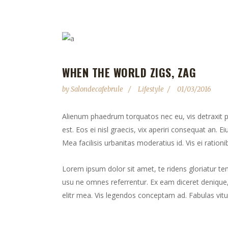
WHEN THE WORLD ZIGS, ZAG
by
Salondecafebrule
Lifestyle
01/03/2016
Alienum phaedrum torquatos nec eu, vis detraxit peri
est. Eos ei nisl graecis, vix aperiri consequat an. Ei
Mea facilisis urbanitas moderatius id. Vis ei rationib
Lorem ipsum dolor sit amet, te ridens gloriatur te
usu ne omnes referrentur. Ex eam diceret denique, 
elitr mea. Vis legendos conceptam ad. Fabulas vitu