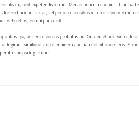
culis ex, nihil expetendis in mei. Mei an pericula euripidis, hinc part
us lorem tincidunt vix at, vel pertinax sensibus id, error epicurei mea et
us definiebas, eu qui purto zril.
mporibus qui, per enim veritus probatus ad. Quo eu etiam exerci dolor
ut legimus similique vix, te equidem apeirian definitionem eos. Ei mo
perata sadipscing ei quo.