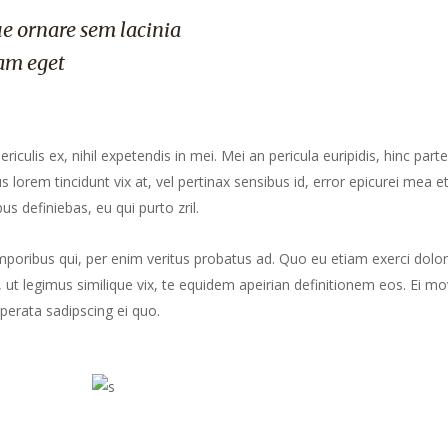
e ornare sem lacinia
am eget
culis ex, nihil expetendis in mei. Mei an pericula euripidis, hinc part
us lorem tincidunt vix at, vel pertinax sensibus id, error epicurei mea et
us definiebas, eu qui purto zril.
mporibus qui, per enim veritus probatus ad. Quo eu etiam exerci dolor
ut legimus similique vix, te equidem apeirian definitionem eos. Ei mo
perata sadipscing ei quo.