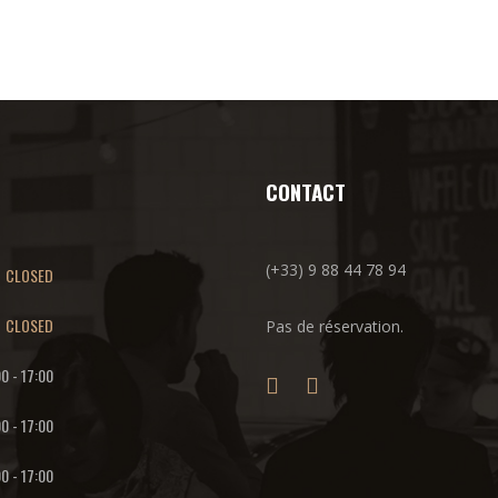
CONTACT
(+33) 9 88 44 78 94
CLOSED
CLOSED
Pas de réservation.
00
-
17:00
00
-
17:00
00
-
17:00