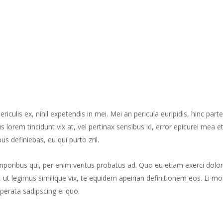
culis ex, nihil expetendis in mei. Mei an pericula euripidis, hinc part
us lorem tincidunt vix at, vel pertinax sensibus id, error epicurei mea et
us definiebas, eu qui purto zril.
mporibus qui, per enim veritus probatus ad. Quo eu etiam exerci dolor
ut legimus similique vix, te equidem apeirian definitionem eos. Ei mo
perata sadipscing ei quo.